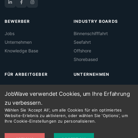
BEWERBER
INDUSTRY BOARDS
Jobs
Binnenschifffahrt
Unternehmen
Seefahrt
Knowledge Base
Offshore
Shorebased
FÜR ARBEITGEBER
UNTERNEHMEN
About Jobwave
Kontakt
JobWave verwendet Cookies, um Ihre Erfahrung
Maritime Job Board
Legal
zu verbessern.
Maritime Recruitment
Wählen Sie 'Accept All', um alle Cookies für ein optimiertes
Website-Erlebnis zu aktivieren, oder wählen Sie 'Options', um
Ihre Cookie-Einstellungen zu personalisieren.
©
2026
JobWave — A product by
Dockworx