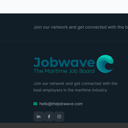
Join our network and get connected with the b
Join our network and get connected with the
best employers in the maritime industry
hello@thejobwave.com