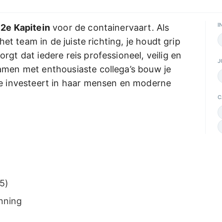
I
 2e Kapitein
voor de containervaart. Als
 het team in de juiste richting, je houdt grip
rgt dat iedere reis professioneel, veilig en
J
amen met enthousiaste collega’s bouw je
ie investeert in haar mensen en moderne
C
5)
nning