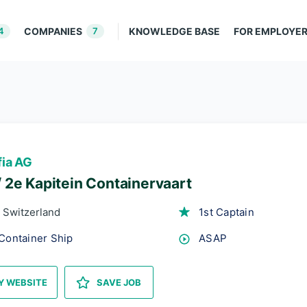
4
COMPANIES
7
KNOWLEDGE BASE
FOR EMPLOYE
fia AG
/ 2e Kapitein Containervaart
Switzerland
1st Captain
Container Ship
ASAP
 WEBSITE
SAVE JOB