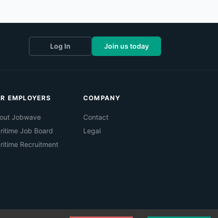
Log In
Join us today
OR EMPLOYERS
COMPANY
out Jobwave
Contact
ritime Job Board
Legal
ritime Recruitment