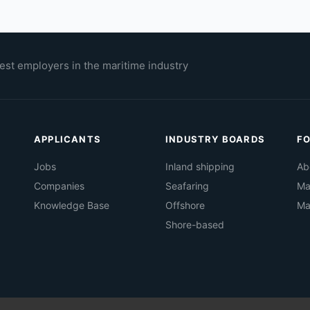
est employers in the maritime industry
APPLICANTS
INDUSTRY BOARDS
F
Jobs
Inland shipping
Ab
Companies
Seafaring
Ma
Knowledge Base
Offshore
Ma
Shore-based