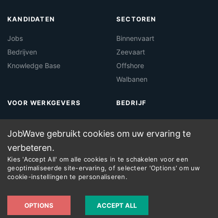
KANDIDATEN
SECTOREN
Jobs
Binnenvaart
Bedrijven
Zeevaart
Knowledge Base
Offshore
Walbanen
VOOR WERKGEVERS
BEDRIJF
Over Jobwave
Contact
JobWave gebruikt cookies om uw ervaring te
Maritieme Vacaturebank
Legal
verbeteren.
Maritieme Recruitment
Kies 'Accept All' om alle cookies in te schakelen voor een
geoptimaliseerde site-ervaring, of selecteer 'Options' om uw
cookie-instellingen te personaliseren.
©
2026
JobWave — A product by
Dockworx
OPTIONS
ACCEPT ALL
Cookies
Privacy
Imprint