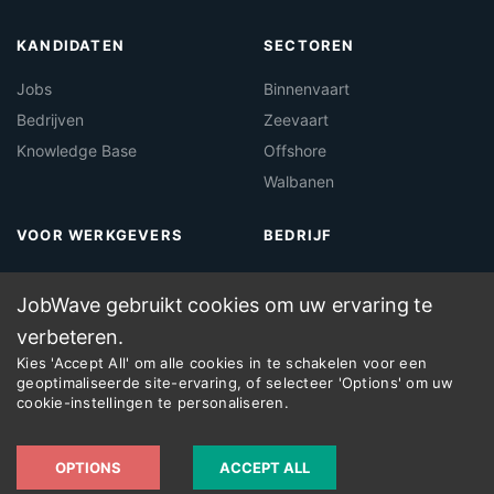
KANDIDATEN
SECTOREN
Jobs
Binnenvaart
Bedrijven
Zeevaart
Knowledge Base
Offshore
Walbanen
VOOR WERKGEVERS
BEDRIJF
Over Jobwave
Contact
JobWave gebruikt cookies om uw ervaring te
Maritieme Vacaturebank
Legal
verbeteren.
Maritieme Recruitment
Kies 'Accept All' om alle cookies in te schakelen voor een
geoptimaliseerde site-ervaring, of selecteer 'Options' om uw
cookie-instellingen te personaliseren.
©
2026
JobWave — A product by
Dockworx
OPTIONS
ACCEPT ALL
Cookies
Privacy
Imprint